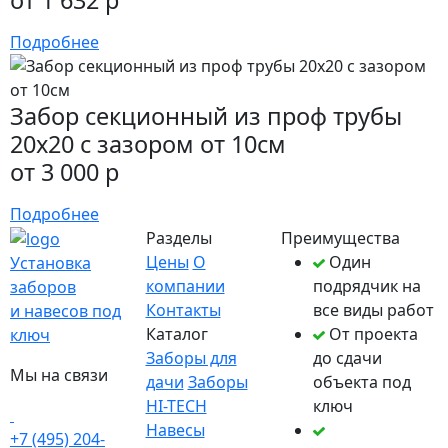
Подробнее
Забор секционный из проф трубы
20х20 с зазором от 10см
от 3 000 р
Подробнее
Разделы
Преимущества
Цены
О
Один
Установка
компании
подрядчик на
заборов
Контакты
все виды работ
и навесов под
Каталог
От проекта
ключ
Заборы для
до сдачи
Мы на связи
дачи
Заборы
объекта под
HI-TECH
ключ
Навесы
+7 (495) 204-